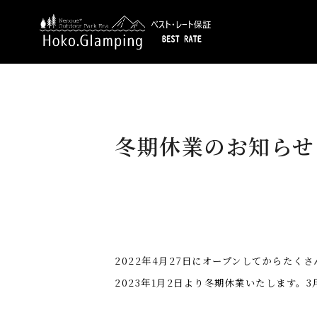
冬期休業のお知らせ
2022
年
4
月
27
日にオープンしてからたくさ
2023
年
1
月
2
日より冬期休業いたします。
3