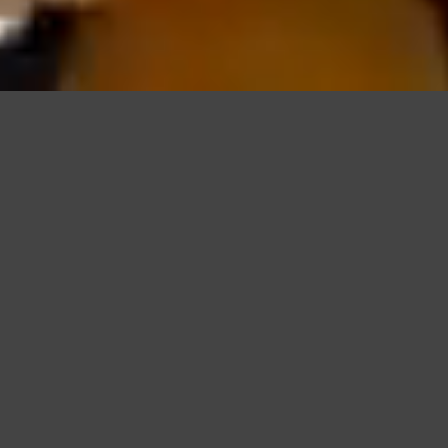
ご予約はコチラ(ベストレート保証)
湖と焚き火が創り出す、
唯一無二の
グランピングリゾートが誕生
岐阜県恵那市に2022年4月27日に開業した、
根の上アウ
トドアパーク恵那 保古グランピング
は、標高900メートルの高原に湖と共に位置します。